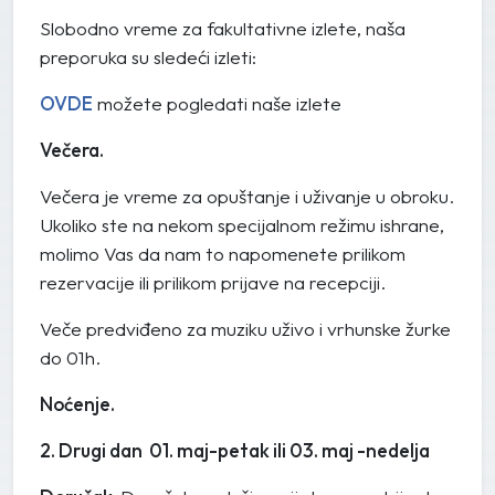
Slobodno vreme za fakultativne izlete, naša
preporuka su sledeći izleti:
OVDE
možete pogledati naše izlete
Večera.
Večera je vreme za opuštanje i uživanje u obroku.
Ukoliko ste na nekom specijalnom režimu ishrane,
molimo Vas da nam to napomenete prilikom
rezervacije ili prilikom prijave na recepciji.
Veče predviđeno za muziku uživo i vrhunske žurke
do 01h.
Noćenje.
2. Drugi dan 01. maj-petak ili 03. maj -nedelja