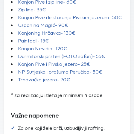
Kanjon Pive i zip line- 60€
Zip line- 35€
Kanjon Pive i krstarenje Pivskim jezerom- 50€
Uspon na Maglić- 90€
Kanjoning Hrčavka- 130€
Paintball- 15€
Kanjon Nevidio- 120€
Durmitorski prsten (FOTO safari)- 55€
Kanjon Pive i Pivsko jezero- 25€
NP Sutjeska i prašuma Perućica- 50€
Trnovačko jezero- 70€
* za realizaciju izleta je minimum 4 osobe
Važne napomene
Za one koji žele brži, uzbudljiviji rafting,