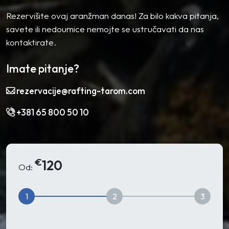
Rezervišite ovaj aranžman danas! Za bilo kakva pitanja,
savete ili nedoumice nemojte se ustručavati da nas
kontaktirate.
Imate pitanje?
rezervacije@rafting-tarom.com
+381 65 800 50 10
€
120
Od:
1
2
3