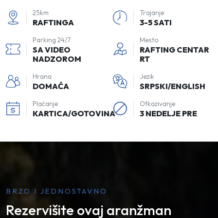
25km
Trajanje
RAFTINGA
3-5 SATI
Parking 24/7
Mesto
SA VIDEO
RAFTING CENTAR
NADZOROM
RT
Hrana
Jezik
DOMAĆA
SRPSKI/ENGLISH
Plaćanje
Otkazivanje
KARTICA/GOTOVINA
3 NEDELJE PRE
BRZO I JEDNOSTAVNO
Rezervišite ovaj aranžman