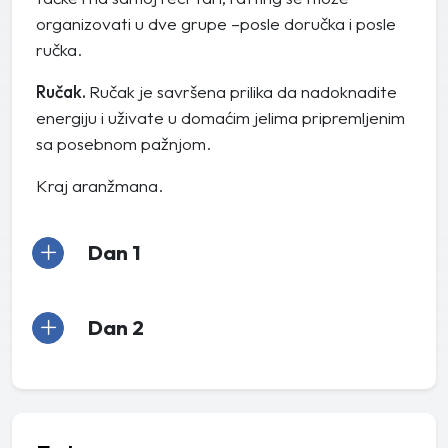
organizovati u dve grupe –posle doručka i posle
ručka.
Ručak.
Ručak je savršena prilika da nadoknadite
energiju i uživate u domaćim jelima pripremljenim
sa posebnom pažnjom.
Kraj aranžmana.
Dan 1
Dan 2