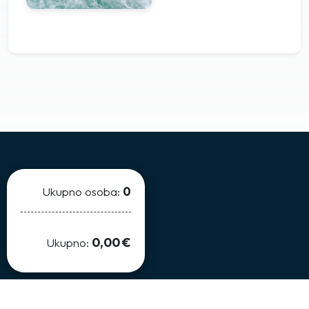
Galerija
Ukupno osoba:
0
0,00 €
Ukupno:
Imate nedoumicu u vezi aranžmana ili dodatno pitanje,
slobodno nas kontaktirajte.
[+]