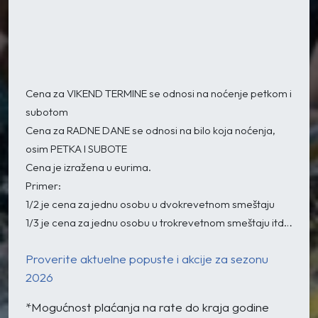
Cena za VIKEND TERMINE se odnosi na noćenje petkom i
subotom
Cena za RADNE DANE se odnosi na bilo koja noćenja,
osim PETKA I SUBOTE
Cena je izražena u eurima.
Primer:
1/2 je cena za jednu osobu u dvokrevetnom smeštaju
1/3 je cena za jednu osobu u trokrevetnom smeštaju itd…
Proverite aktuelne popuste i akcije za sezonu
2026
*Mogućnost plaćanja na rate do kraja godine