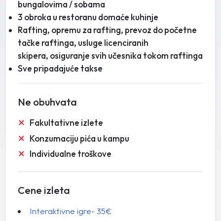
bungalovima / sobama
3 obroka u restoranu domaće kuhinje
Rafting, opremu za rafting, prevoz do početne
tačke raftinga, usluge licenciranih
skipera, osiguranje svih učesnika tokom raftinga
Sve pripadajuće takse
Ne obuhvata
Fakultativne izlete
Konzumaciju pića u kampu
Individualne troškove
Cene izleta
Interaktivne igre- 35€