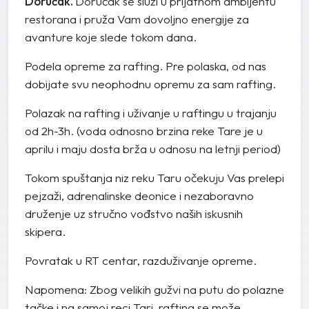
Doručak.
Doručak se služi u prijatnom ambijentu
restorana i pruža Vam dovoljno energije za
avanture koje slede tokom dana.
Podela opreme za rafting. Pre polaska, od nas
dobijate svu neophodnu opremu za sam rafting.
Polazak na rafting i uživanje u raftingu u trajanju
od 2h-3h. (voda odnosno brzina reke Tare je u
aprilu i maju dosta brža u odnosu na letnji period)
Tokom spuštanja niz reku Taru očekuju Vas prelepi
pejzaži, adrenalinske deonice i nezaboravno
druženje uz stručno vođstvo naših iskusnih
skipera.
Povratak u RT centar, razduživanje opreme.
Napomena: Zbog velikih gužvi na putu do polazne
tačke i na samoj reci Tari, rafting se može