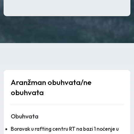
Aranžman obuhvata/ne
obuhvata
Obuhvata
Boravak u rafting centru RT na bazi 1 noćenje u