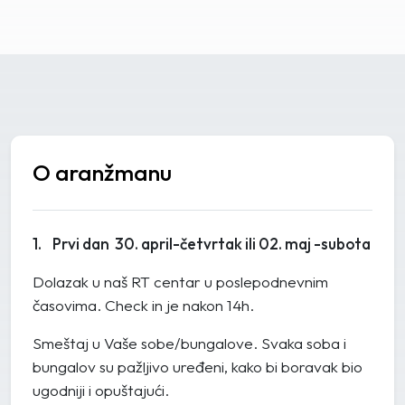
O aranžmanu
1. Prvi dan 30. april-četvrtak ili 02. maj -subota
Dolazak u naš RT centar u poslepodnevnim
časovima. Check in je nakon 14h.
Smeštaj u Vaše sobe/bungalove. Svaka soba i
bungalov su pažljivo uređeni, kako bi boravak bio
ugodniji i opuštajući.