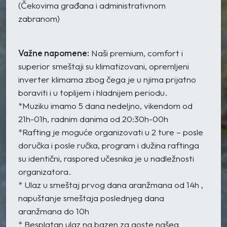
(Čekovima građana i administrativnom
zabranom)
Važne napomene:
Naši premium, comfort i
superior smeštaji su klimatizovani, opremljeni
inverter klimama zbog čega je u njima prijatno
boraviti i u toplijem i hladnijem periodu.
*Muziku imamo 5 dana nedeljno, vikendom od
21h-01h, radnim danima od 20:30h-00h
*Rafting je moguće organizovati u 2 ture – posle
doručka i posle ručka, program i dužina raftinga
su identični, raspored učesnika je u nadležnosti
organizatora.
* Ulaz u smeštaj prvog dana aranžmana od 14h ,
napuštanje smeštaja poslednjeg dana
aranžmana do 10h
* Besplatan ulaz na bazen za goste našeg