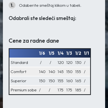
1.
Odaberite smeštaj klikom u tabeli.
Odabrali ste sledeći smeštaj:
Cene za radne dane
1/6
1/5
1/4
1/3
1/2
1/1
Standard
/
/
120
120
130
/
Comfort
140
140
145
150
155
/
Superior
150
150
155
160
165
/
Premium sobe
/
/
175
175
185
/