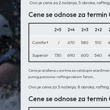
Ovo je cena za 2 noćenja, 5 obroka, rafting
Cene se odnose za termin 
2+5
2+4
2+3
2+2
Comfort
/
670
580
510
Superior
730
690
600
540
Cena je izražena u eurima za celokupni aranžman k
punog pansiona i raftinga rekom Tarom.
Ovo je cena za 3 noćenja, 8 obroka, rafting
Cene se odnose za termin 