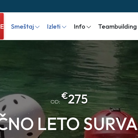
JE
Smeštaj
Izleti
Info
Teambuilding
€
275
OD:
ČNO LETO SURVA