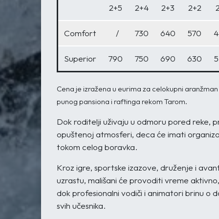
2+5
2+4
2+3
2+2
Comfort
/
730
640
570
4
Superior
790
750
690
630
5
Cena je izražena u eurima za celokupni aranžman k
punog pansiona i raftinga rekom Tarom.
Dok roditelji uživaju u odmoru pored reke, pri
opuštenoj atmosferi, deca će imati organizo
tokom celog boravka.
Kroz igre, sportske izazove, druženje i ava
uzrastu, mališani će provoditi vreme aktivn
dok profesionalni vodiči i animatori brinu o d
svih učesnika.