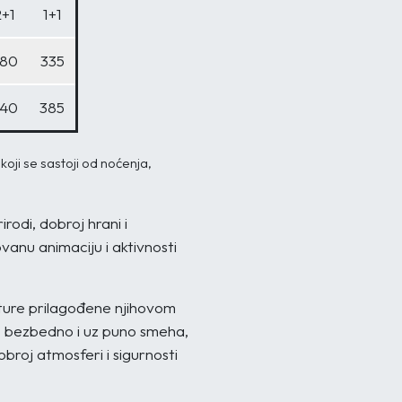
2+1
1+1
80
335
40
385
oji se sastoji od noćenja,
rodi, dobroj hrani i
vanu animaciju i aktivnosti
nture prilagođene njihovom
o, bezbedno i uz puno smeha,
obroj atmosferi i sigurnosti