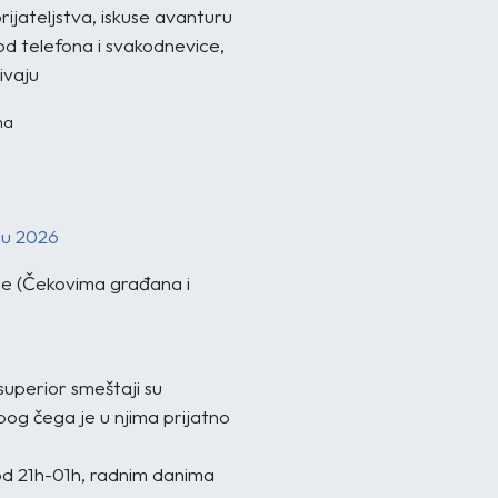
rijateljstva, iskuse avanturu
od telefona i svakodnevice,
ivaju
na
nu 2026
ne (Čekovima građana i
superior smeštaji su
bog čega je u njima prijatno
d 21h-01h, radnim danima