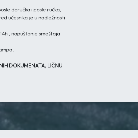
osle doručka i posle ručka,
red učesnika je u nadležnosti
14h , napuštanje smeštaja
kampa.
ČNIH DOKUMENATA, LIČNU