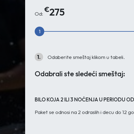
€
275
Od:
1
1.
Odaberite smeštaj klikom u tabeli.
Odabrali ste sledeći smeštaj:
BILO KOJA 2 ILI 3 NOĆENJA U PERIODU OD
Paket se odnosi na 2 odraslih i decu do 12 g