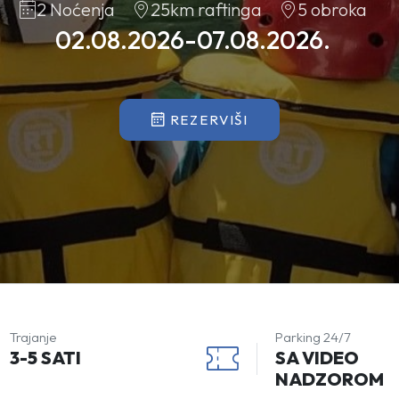
2 Noćenja
25km raftinga
5 obroka
02.08.2026-07.08.2026.
REZERVIŠI
Trajanje
Parking 24/7
3-5 SATI
SA VIDEO
NADZOROM