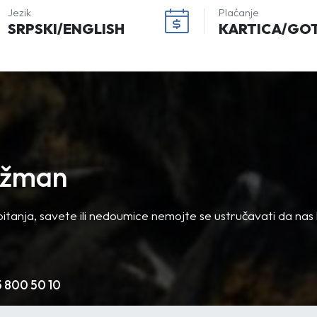
Jezik
Plaćanje
SRPSKI/ENGLISH
KARTICA/GO
anžman
itanja, savete ili nedoumice nemojte se ustručavati da nas 
5 800 50 10