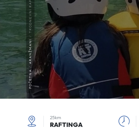
ARANŽMANI
POČETNA
25km
RAFTINGA