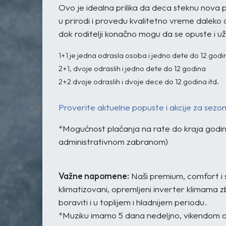
Ovo je idealna prilika da deca steknu nova p
u prirodi i provedu kvalitetno vreme daleko 
dok roditelji konačno mogu da se opuste i už
1+1 je jedna odrasla osoba i jedno dete do 12 godi
2+1, dvoje odraslih i jedno dete do 12 godina
2+2 dvoje odraslih i dvoje dece do 12 godina itd.
Proverite aktuelne popuste i akcije za sezo
*Mogućnost plaćanja na rate do kraja godi
administrativnom zabranom)
Važne napomene:
Naši premium, comfort i 
klimatizovani, opremljeni inverter klimama z
boraviti i u toplijem i hladnijem periodu.
*Muziku imamo 5 dana nedeljno, vikendom o