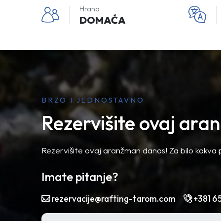
Hrana
DOMAĆA
BRZO I JEDNOSTAVNO
Rezervišite ovaj ar
Rezervišite ovaj aranžman danas! Za bilo kakva p
Imate pitanje?
rezervacije@rafting-tarom.com
+381 6