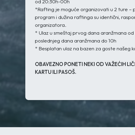
od 20:30h-00h
*Rafting je moguće organizovati u 2 ture – p
program i dužina raftinga su identični, raspo
organizatora.
* Ulaz u smeštaj prvog dana aranžmana od 
poslednjeg dana aranžmana do 10h
* Besplatan ulaz na bazen za goste našeg 
OBAVEZNO PONETI NEKI OD VAŽEĆIH LI
KARTU ILI PASOŠ.