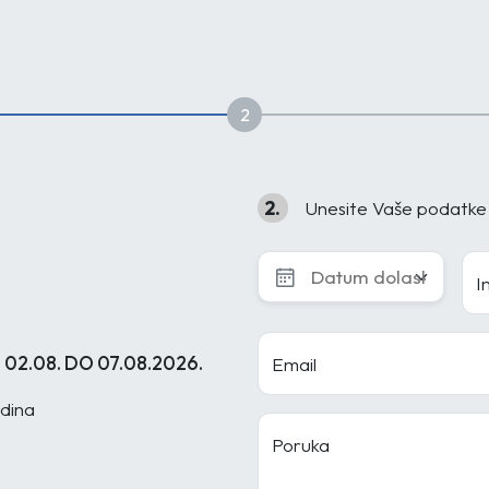
2
2.
Unesite Vaše podatke
I
 02.08. DO 07.08.2026.
Email
odina
Poruka