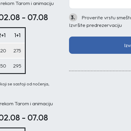
 rekom Tarom i animaciju
02.08 - 07.08
3.
Proverite vrstu smeštaj
Izvršite predrezervaciju
2+1
1+1
Izv
420
275
450
295
oji se sastoji od noćenja,
 rekom Tarom i animaciju
02.08 - 07.08