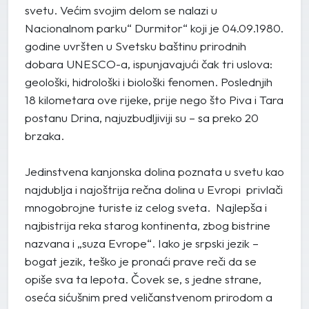
svetu. Većim svojim delom se nalazi u
Nacionalnom parku“ Durmitor“ koji je 04.09.1980.
godine uvršten u Svetsku baštinu prirodnih
dobara UNESCO-a, ispunjavajući čak tri uslova:
geološki, hidrološki i biološki fenomen. Poslednjih
18 kilometara ove rijeke, prije nego što Piva i Tara
postanu Drina, najuzbudljiviji su – sa preko 20
brzaka.
Jedinstvena kanjonska dolina poznata u svetu kao
najdublja i najoštrija rečna dolina u Evropi privlači
mnogobrojne turiste iz celog sveta. Najlepša i
najbistrija reka starog kontinenta, zbog bistrine
nazvana i „suza Evrope“. Iako je srpski jezik –
bogat jezik, teško je pronaći prave reči da se
opiše sva ta lepota. Čovek se, s jedne strane,
oseća sićušnim pred veličanstvenom prirodom a