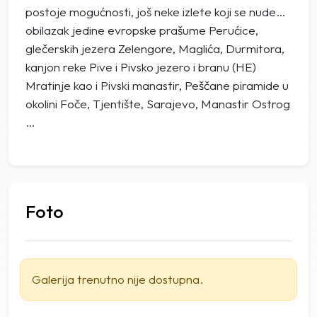
postoje mogućnosti, još neke izlete koji se nude…
obilazak jedine evropske prašume Perućice,
glečerskih jezera Zelengore, Maglića, Durmitora,
kanjon reke Pive i Pivsko jezero i branu (HE)
Mratinje kao i Pivski manastir, Peščane piramide u
okolini Foče, Tjentište, Sarajevo, Manastir Ostrog
…
Foto
Galerija trenutno nije dostupna.