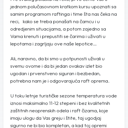
jednom polučasovnom kratkom kursu upoznati sa
samim programom raftinga i time šta nas čeka na
reci, kako se treba ponašati na čamcu i u
odredjenim situacijama, a potom zajedno sa
Vama krenuti i prepustiti se čarima i uživati u
lepotama i zagrljaju ove naše lepotice…
Ali, naravno, da bi smo u potpunosti uživali u
svemu ovome i da bi jedan ovakav izlet bio
ugodan i prvenstveno siguran i bezbedan,
potrebna nam je i odgovarajuća raft oprema.
U toku letnje turističke sezone temperatura vode
iznosi maksimalno 11-12 stepeni i bez kvalitetnih
zaštitnih neoprenskih odela i raft čizama, koje
imaju ulogu da Vas greju i štite, taj ugodjaj
sigurno ne bi bio kompletan, a kad toj opremi