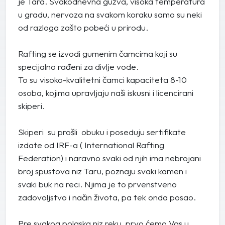
je Tara. Svakodnevna gužva, visoka temperatura
u gradu, nervoza na svakom koraku samo su neki
od razloga zašto pobeći u prirodu.
Rafting se izvodi gumenim čamcima koji su
specijalno rađeni za divlje vode.
To su visoko-kvalitetni čamci kapaciteta 8-10
osoba, kojima upravljaju naši iskusni i licencirani
skiperi.
Skiperi su prošli obuku i poseduju sertifikate
izdate od IRF-a ( International Rafting
Federation) i naravno svaki od njih ima nebrojani
broj spustova niz Taru, poznaju svaki kamen i
svaki buk na reci. Njima je to prvenstveno
zadovoljstvo i način života, pa tek onda posao.
Pre svakog polaska niz reku, prvo ćemo Vas u