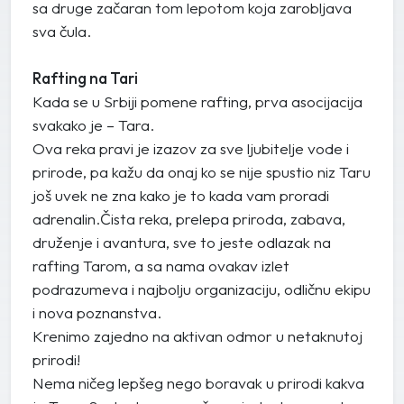
sa druge začaran tom lepotom koja zarobljava
sva čula.
Rafting na Tari
Kada se u Srbiji pomene rafting, prva asocijacija
svakako je – Tara.
Ova reka pravi je izazov za sve ljubitelje vode i
prirode, pa kažu da onaj ko se nije spustio niz Taru
još uvek ne zna kako je to kada vam proradi
adrenalin.Čista reka, prelepa priroda, zabava,
druženje i avantura, sve to jeste odlazak na
rafting Tarom, a sa nama ovakav izlet
podrazumeva i najbolju organizaciju, odličnu ekipu
i nova poznanstva.
Krenimo zajedno na aktivan odmor u netaknutoj
prirodi!
Nema ničeg lepšeg nego boravak u prirodi kakva