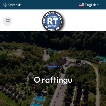
Kontakt
English
O raftingu