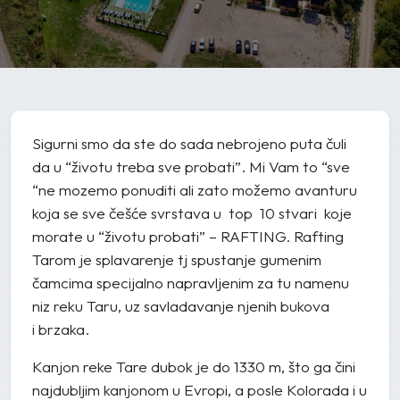
Sigurni smo da ste do sada nebrojeno puta čuli
da u “životu treba sve probati”. Mi Vam to “sve
“ne mozemo ponuditi ali zato možemo avanturu
koja se sve češće svrstava u top 10 stvari koje
morate u “životu probati” – RAFTING. Rafting
Tarom je splavarenje tj spustanje gumenim
čamcima specijalno napravljenim za tu namenu
niz reku Taru, uz savladavanje njenih bukova
i brzaka.
Kanjon reke Tare dubok je do 1330 m, što ga čini
najdubljim kanjonom u Evropi, a posle Kolorada i u