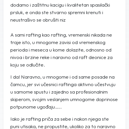
dodamo i zaštitnu kacigu i kvalitetan spasilački
prsluk, e onda ste stvarno spremni krenuti i
neustrašivo se obrušiti niz
A sami rafting kao rafting, vremenski nikada ne
traje isto, u mnogome zavisi od vremenskog
perioda i meseca u kome dolazite, odnosno od
nivoa i brzine reke i naravno od raft deonice za
koju se odlučite.
I da! Naravno, u mnogome i od same posade na
čamcu, jer svi učesnici raftinga aktivno učestvuju
u samome spustu i zajedno sa profesionalnim
skiperom, svojim veslanjem umnogome doprinose
potpunome ugođaju…..
Iako je rafting priča za sebe i nakon njega ste
puni utisaka, ne propustite, ukoliko za to naravno