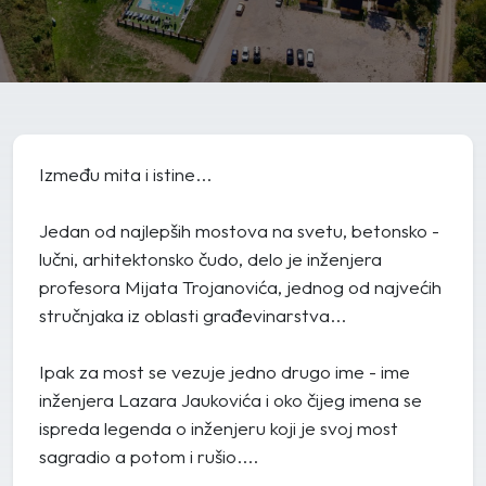
Između mita i istine...
Jedan od najlepših mostova na svetu, betonsko -
lučni, arhitektonsko čudo, delo je inženjera
profesora Mijata Trojanovića, jednog od najvećih
stručnjaka iz oblasti građevinarstva...
Ipak za most se vezuje jedno drugo ime - ime
inženjera Lazara Jaukovića i oko čijeg imena se
ispreda legenda o inženjeru koji je svoj most
sagradio a potom i rušio....