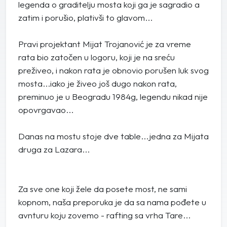
legenda o graditelju mosta koji ga je sagradio a
zatim i porušio, plativši to glavom...
Pravi projektant Mijat Trojanović je za vreme
rata bio zatočen u logoru, koji je na sreću
preživeo, i nakon rata je obnovio porušen luk svog
mosta...iako je živeo još dugo nakon rata,
preminuo je u Beogradu 1984g, legendu nikad nije
opovrgavao...
Danas na mostu stoje dve table...jedna za Mijata
druga za Lazara...
Za sve one koji žele da posete most, ne sami
kopnom, naša preporuka je da sa nama pođete u
avnturu koju zovemo - rafting sa vrha Tare...