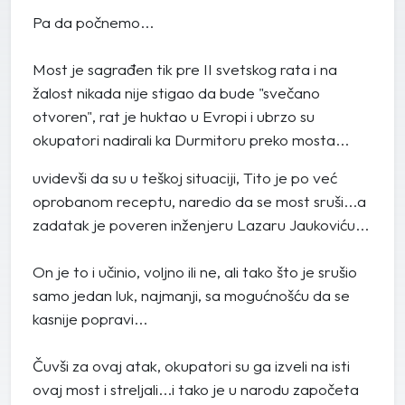
Pa da počnemo...
Most je sagrađen tik pre II svetskog rata i na
žalost nikada nije stigao da bude "svečano
otvoren", rat je huktao u Evropi i ubrzo su
okupatori nadirali ka Durmitoru preko mosta...
uvidevši da su u teškoj situaciji, Tito je po već
oprobanom receptu, naredio da se most sruši...a
zadatak je poveren inženjeru Lazaru Jaukoviću...
On je to i učinio, voljno ili ne, ali tako što je srušio
samo jedan luk, najmanji, sa mogućnošću da se
kasnije popravi...
Čuvši za ovaj atak, okupatori su ga izveli na isti
ovaj most i streljali...i tako je u narodu započeta