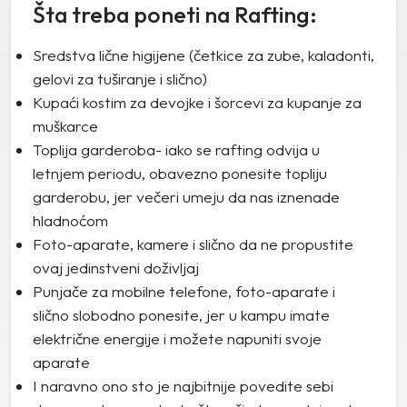
Šta treba poneti na Rafting:
Sredstva lične higijene (četkice za zube, kaladonti,
gelovi za tuširanje i slično)
Kupaći kostim za devojke i šorcevi za kupanje za
muškarce
Toplija garderoba- iako se rafting odvija u
letnjem periodu, obavezno ponesite topliju
garderobu, jer večeri umeju da nas iznenade
hladnoćom
Foto-aparate, kamere i slično da ne propustite
ovaj jedinstveni doživljaj
Punjače za mobilne telefone, foto-aparate i
slično slobodno ponesite, jer u kampu imate
električne energije i možete napuniti svoje
aparate
I naravno ono sto je najbitnije povedite sebi