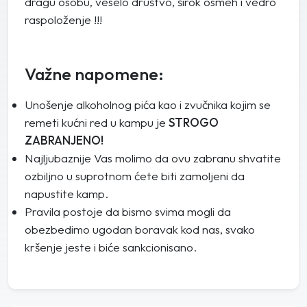
dragu osobu, veselo društvo, širok osmeh i vedro
raspoloženje !!!
Važne napomene:
Unošenje alkoholnog pića kao i zvučnika kojim se
remeti kućni red u kampu je
STROGO
ZABRANJENO!
Najljubaznije Vas molimo da ovu zabranu shvatite
ozbiljno u suprotnom ćete biti zamoljeni da
napustite kamp.
Pravila postoje da bismo svima mogli da
obezbedimo ugodan boravak kod nas, svako
kršenje jeste i biće sankcionisano.