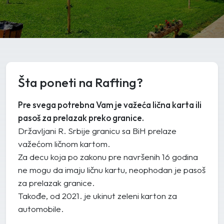
Šta poneti na Rafting?
Pre svega potrebna Vam je važeća lična karta ili
pasoš za prelazak preko granice.
Državljani R. Srbije granicu sa BiH prelaze
važećom ličnom kartom.
Za decu koja po zakonu pre navršenih 16 godina
ne mogu da imaju ličnu kartu, neophodan je pasoš
za prelazak granice.
Takođe, od 2021. je ukinut zeleni karton za
automobile.