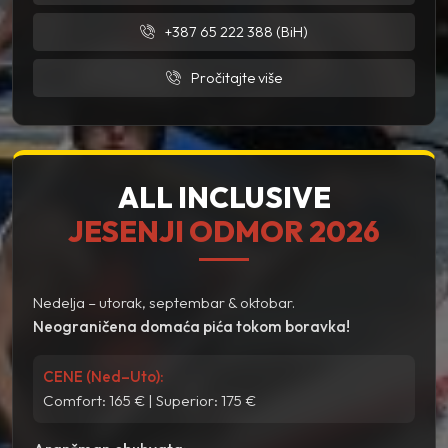
+387 65 222 388 (BiH)
Pročitajte više
ALL INCLUSIVE
JESENJI ODMOR 2026
Nedelja – utorak, septembar & oktobar.
Neograničena domaća pića tokom boravka!
CENE (Ned–Uto):
Comfort: 165 € | Superior: 175 €