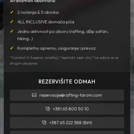
Aranžman obuhvata:
2 noćenja & 5 obroka
ALL INCLUSIVE domaća pića
Jednu aktivnost po izboru (rafting, džip safari,
hiking...)
Kompletnu opremu, osiguranje i prevoz
*Comfort ili Superior smeštaj | *sept/okt, ned–uto | *ne sabira se sa
drugim akcijama
REZERVIŠITE ODMAH
rezervacije@rafting-tarom.com
+381 65 800 50 10
+387 65 222 388 (BiH)