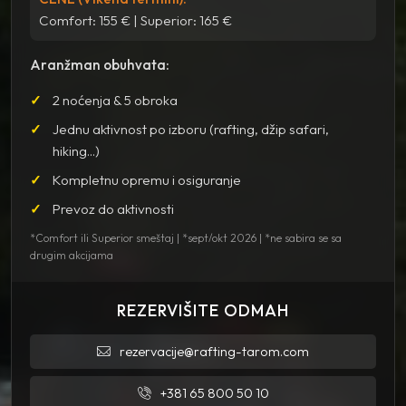
Comfort: 155 € | Superior: 165 €
Aranžman obuhvata:
2 noćenja & 5 obroka
Jednu aktivnost po izboru (rafting, džip safari,
hiking...)
Kompletnu opremu i osiguranje
Prevoz do aktivnosti
*Comfort ili Superior smeštaj | *sept/okt 2026 | *ne sabira se sa
drugim akcijama
REZERVIŠITE ODMAH
rezervacije@rafting-tarom.com
+381 65 800 50 10