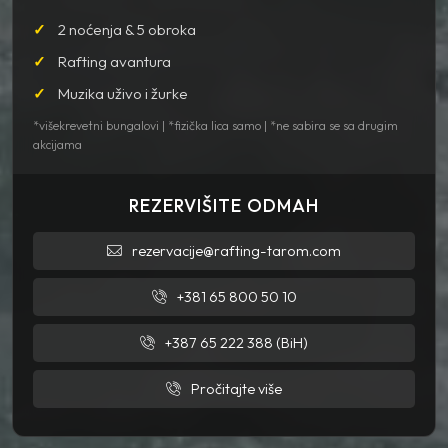
2 noćenja & 5 obroka
Rafting avantura
Muzika uživo i žurke
*višekrevetni bungalovi | *fizička lica samo | *ne sabira se sa drugim
akcijama
REZERVIŠITE ODMAH
rezervacije@rafting-tarom.com
+381 65 800 50 10
+387 65 222 388 (BiH)
Pročitajte više