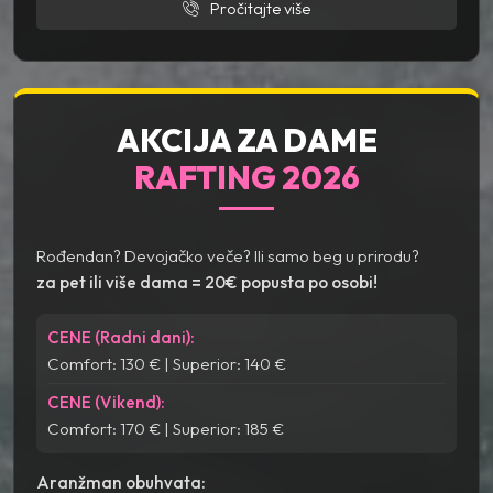
Pročitajte više
AKCIJA ZA DAME
RAFTING 2026
Rođendan? Devojačko veče? Ili samo beg u prirodu?
za pet ili više dama = 20€ popusta po osobi!
CENE (Radni dani):
Comfort: 130 € | Superior: 140 €
CENE (Vikend):
Comfort: 170 € | Superior: 185 €
Aranžman obuhvata: