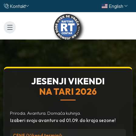
Kontakt
English
JESENJI VIKENDI
NA TARI 2026
Priroda. Avantura. Domaća kuhinja.
Izaberi svoju avanturu od 01.09. do kraja sezone!
CENE (Vikend termini):