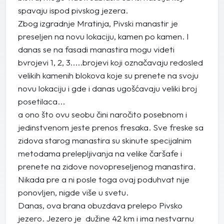
spavaju ispod pivskog jezera.
Zbog izgradnje Mratinja, Pivski manastir je
preseljen na novu lokaciju, kamen po kamen. I
danas se na fasadi manastira mogu videti
bvrojevi 1, 2, 3.....brojevi koji označavaju redosled
velikih kamenih blokova koje su prenete na svoju
novu lokaciju i gde i danas ugošćavaju veliki broj
posetilaca...
a ono što ovu seobu čini naročito posebnom i
jedinstvenom jeste prenos fresaka. Sve freske sa
zidova starog manastira su skinute specijalnim
metodama prelepljivanja na velike čaršafe i
prenete na zidove novopreseljenog manastira.
Nikada pre a ni posle toga ovaj poduhvat nije
ponovljen, nigde više u svetu.
Danas, ova brana obuzdava prelepo Pivsko
jezero. Jezero je dužine 42 km i ima nestvarnu