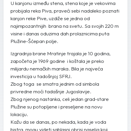
U kanjonu između stena, stena koje je vekovima
probijala reka Piva, praveći sebi nadaleko poznati
kanjon reke Pive, uzdiže se jedna od
najimpozantnijih brana na svetu. Sa svojih 220 m
visine i danas oduzima dah prolaznicima puta
Plužine-Šćepan polje.
Izgradnja brane Mratinje trajala je 10 godina,
započeta je 1969 godine i koštala je preko
milijardu nemačkih maraka. Bila je najveća
investicija u tadošnjoj SFRJ.
Zbog toga se smatra jednim od simbola
privredne moći tadašnje Jugoslavije.
Zbog njenog nastanka, celi jedan grad-stare
Plužine su potopljene i preseljene na novu
lokaciju.
Kažu da se danas, po nekada, kada je voda
bistra, mogu videti sablasni obrisi naselja koji