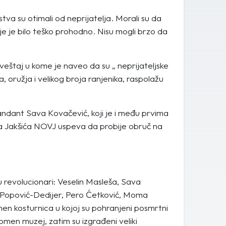
va su otimali od neprijatelja. Morali su da
oje je bilo teško prohodno. Nisu mogli brzo da
štaj u kome je naveo da su „ neprijateljske
 oružja i velikog broja ranjenika, raspolažu
mandant Sava Kovačević, koji je i među prvima
a Jakšića NOVJ uspeva da probije obruč na
 su revolucionari: Veselin Masleša, Sava
ga Popović-Dedijer, Pero Ćetković, Moma
men kosturnica u kojoj su pohranjeni posmrtni
en muzej, zatim su izgrađeni veliki