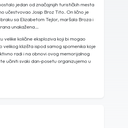
ostalo jedan od značajnijih turističkih mesta
vno učestvovao Josip Broz Tito. On lično je
 braku sa Elizabetom Tejlor, maršala Broza i
ljirana unakažena…
velike količine eksploziva koji bi mogao
o velikog klizišta ispod samog spomenika koje
aktivno radi i na obnovi ovog memorijalnog
te učiniti svaki dan-posetu organizujemo u