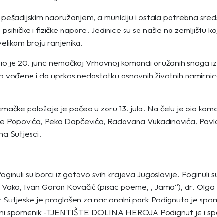
ešadijskim naoružanjem, a municiju i ostala potrebna sredst
psihičke i fizičke napore. Jedinice su se našle na zemljištu k
velikom broju ranjenika.
 je 20. juna nemačkoj Vrhovnoj komandi oružanih snaga izve
o vođene i da uprkos nedostatku osnovnih životnih namirnica,
emačke položaje je počeo u zoru 13. jula. Na čelu je bio ko
e Popovića, Peka Dapčevića, Radovana Vukadinovića, Pavl
na Sutjesci.
 Poginuli su borci iz gotovo svih krajeva Jugoslavije. Poginuli
vić Vako, Ivan Goran Kovačić (pisac poeme, , Jama“), dr. Ol
r Sutjeske je proglašen za nacionalni park Podignuta je spo
lni spomenik -TJENTIŠTE DOLINA HEROJA Podignut je i spom