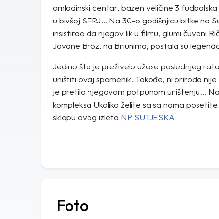
omladinski centar, bazen veličine 3 fudbalska
u bivšoj SFRJ… Na 30-o godišnjicu bitke na Sut
insistirao da njegov lik u filmu, glumi čuven
Jovane Broz, na Briunima, postala su legend
Jedino što je preživelo užase poslednjeg rata
uništiti ovaj spomenik. Takođe, ni priroda ni
je pretilo njegovom potpunom uništenju… Na s
kompleksa Ukoliko želite sa sa nama posetit
sklopu ovog izleta
NP SUTJESKA
Foto