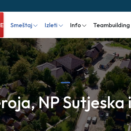
JE
Smeštaj
Izleti
Info
Teambuilding
roja, NP Sutjeska i