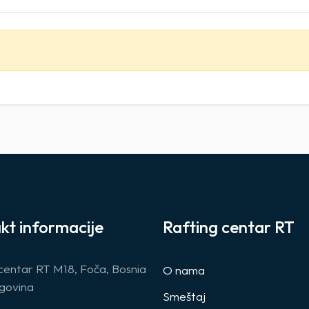
kt informacije
Rafting centar RT
centar RT M18, Foča, Bosnia
O nama
govina
Smeštaj