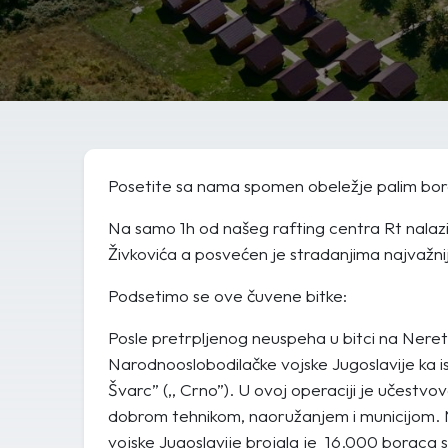
Posetite sa nama spomen obeležje palim borc
Na samo 1h od našeg rafting centra Rt nalaz
Živkovića a posvećen je stradanjima najvažni
Podsetimo se ove čuvene bitke:
Posle pretrpljenog neuspeha u bitci na Neretv
Narodnooslobodilačke vojske Jugoslavije ka is
Švarc” (,, Crno”). U ovoj operaciji je učestvo
dobrom tehnikom, naoružanjem i municijom. N
vojske Jugoslavije brojala je 16.000 boraca s