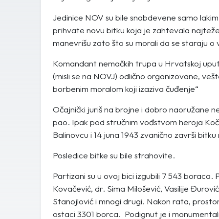
Jedinice NOV su bile snabdevene samo lakim p
prihvate novu bitku koja je zahtevala najteže 
manevrišu zato što su morali da se staraju o 
Komandant nemačkih trupa u Hrvatskoj uputio
(misli se na NOVJ) odlično organizovane, vešt
borbenim moralom koji izaziva čuđenje“
Očajnički juriš na brojne i dobro naoružane n
pao. Ipak pod stručnim vođstvom heroja Koč
Balinovcu i 14 juna 1943 zvanično završi bitku 
Posledice bitke su bile strahovite.
Partizani su u ovoj bici izgubili 7 543 boraca.
Kovačević, dr. Sima Milošević, Vasilije Đuro
Stanojlović i mnogi drugi. Nakon rata, prosto
ostaci 3301 borca. Podignut je i monumenta