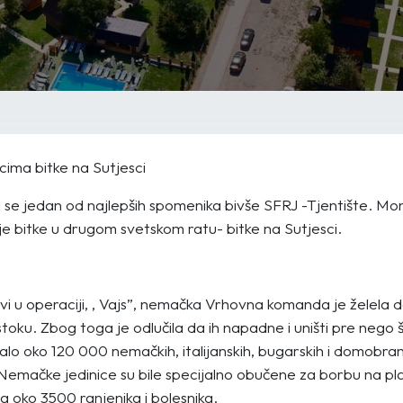
ima bitke na Sutjesci
i se jedan od najlepših spomenika bivše SFRJ -Tjentište. M
je bitke u drugom svetskom ratu- bitke na Sutjesci.
i u operaciji, , Vajs”, nemačka Vrhovna komanda je želela d
toku. Zbog toga je odlučila da ih napadne i uništi pre nego 
valo oko 120 000 nemačkih, italijanskih, bugarskih i domobran
emačke jedinice su bile specijalno obučene za borbu na p
a oko 3500 ranjenika i bolesnika.