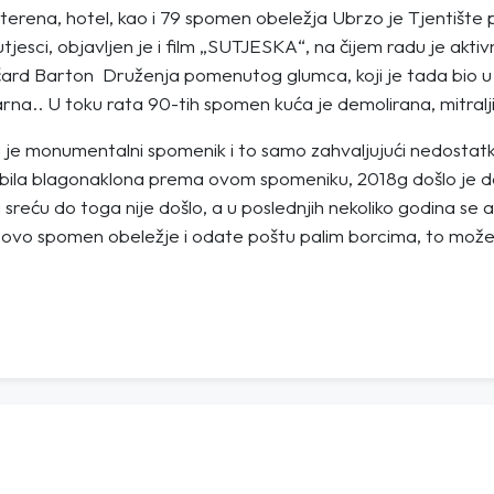
 terena, hotel, kao i 79 spomen obeležja Ubrzo je Tjentište p
jesci, objavljen je i film „SUTJESKA“, na čijem radu je akti
i Ričard Barton Druženja pomenutog glumca, koji je tada bio u
arna.. U toku rata 90-tih spomen kuća je demolirana, mitra
 je monumentalni spomenik i to samo zahvaljujući nedostatku 
je bila blagonaklona prema ovom spomeniku, 2018g došlo je d
reću do toga nije došlo, a u poslednjih nekoliko godina se 
e ovo spomen obeležje i odate poštu palim borcima, to može