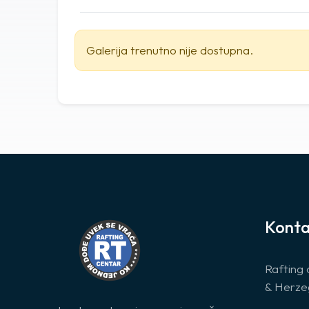
Galerija trenutno nije dostupna.
Konta
Rafting 
& Herze